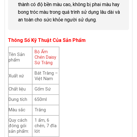
thành có độ bền màu cao, không bị phai màu hay
bong tróc màu trong quá trình sử dụng lâu dài và
an toàn cho sức khỏe người sử dụng.
Thông Số Kỹ Thuật Của Sản Phẩm
Bộ Ấm
Tên Sản
Chén Daisy
phẩm
Sứ Trắng
Bát Tràng –
Xuất xứ
Việt Nam
Chất liệu
Gốm Sứ
Dung tích
650ml
Màu sắc
Trắng
Quy cách
1 ấm, 6
đóng gói
chén, 7 đĩa
sản phẩm:
lót