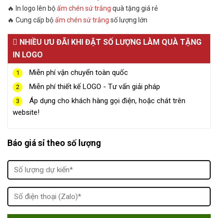
🔥 In logo lên bộ
ấm chén sứ trắng
quà tặng giá rẻ
🔥 Cung cấp bộ
ấm chén sứ trắng
số lượng lớn
NHIỀU ƯU ĐÃI KHI ĐẶT SỐ LƯỢNG LÀM QUÀ TẶNG
IN LOGO
Miễn phí vận chuyển toàn quốc
1
Miễn phí thiết kế LOGO - Tư vấn giải pháp
2
Áp dụng cho khách hàng gọi điện, hoặc chát trên
3
website!
Báo giá sỉ theo số lượng