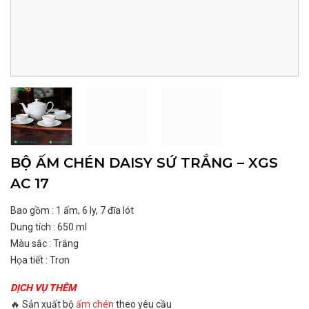
BỘ ẤM CHÉN DAISY SỨ TRẮNG – XGS
AC 17
Bao gồm : 1 ấm, 6 ly, 7 đĩa lót
Dung tích : 650 ml
Màu sắc : Trắng
Họa tiết : Trơn
DỊCH VỤ THÊM
🔥 Sản xuất bộ
ấm chén
theo yêu cầu