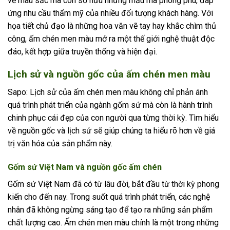
về màu sắc mà còn sở hữu những mẫu mã phong phú, đáp
ứng nhu cầu thẩm mỹ của nhiều đối tượng khách hàng. Với
họa tiết chủ đạo là những hoa văn vẽ tay hay khắc chìm thủ
công, ấm chén men màu mở ra một thế giới nghệ thuật độc
đáo, kết hợp giữa truyền thống và hiện đại.
Lịch sử và nguồn gốc của ấm chén men màu
Sapo: Lịch sử của ấm chén men màu không chỉ phản ánh
quá trình phát triển của ngành gốm sứ mà còn là hành trình
chinh phục cái đẹp của con người qua từng thời kỳ. Tìm hiểu
về nguồn gốc và lịch sử sẽ giúp chúng ta hiểu rõ hơn về giá
trị văn hóa của sản phẩm này.
Gốm sứ Việt Nam và nguồn gốc ấm chén
Gốm sứ Việt Nam đã có từ lâu đời, bắt đầu từ thời kỳ phong
kiến cho đến nay. Trong suốt quá trình phát triển, các nghệ
nhân đã không ngừng sáng tạo để tạo ra những sản phẩm
chất lượng cao. Ấm chén men màu chính là một trong những