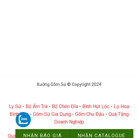
Xưởng Gốm Sứ © Copyright 2024
Ly Sứ
-
Bộ Ấm Trà
-
Bộ Chén Đĩa
-
Bình Hút Lộc
-
Lọ Hoa
Bình Hoa
-
Gốm Sứ Gia Dụng
-
Gốm Chu Đậu
-
Quà Tặng
Doanh Nghiệp
NHẬN BÁO GIÁ
NHẬN CATALOGUE
Quà Tặng Đại Hội
-
Quà Tặng Công Đoàn
-
Quà Tặng Công