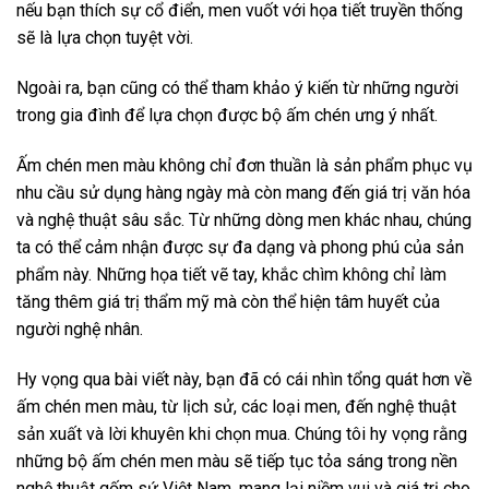
nếu bạn thích sự cổ điển, men vuốt với họa tiết truyền thống
sẽ là lựa chọn tuyệt vời.
Ngoài ra, bạn cũng có thể tham khảo ý kiến từ những người
trong gia đình để lựa chọn được bộ ấm chén ưng ý nhất.
Ấm chén men màu không chỉ đơn thuần là sản phẩm phục vụ
nhu cầu sử dụng hàng ngày mà còn mang đến giá trị văn hóa
và nghệ thuật sâu sắc. Từ những dòng men khác nhau, chúng
ta có thể cảm nhận được sự đa dạng và phong phú của sản
phẩm này. Những họa tiết vẽ tay, khắc chìm không chỉ làm
tăng thêm giá trị thẩm mỹ mà còn thể hiện tâm huyết của
người nghệ nhân.
Hy vọng qua bài viết này, bạn đã có cái nhìn tổng quát hơn về
ấm chén men màu, từ lịch sử, các loại men, đến nghệ thuật
sản xuất và lời khuyên khi chọn mua. Chúng tôi hy vọng rằng
những bộ ấm chén men màu sẽ tiếp tục tỏa sáng trong nền
nghệ thuật gốm sứ Việt Nam, mang lại niềm vui và giá trị cho