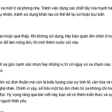
à một ít xà phòng nhẹ. Tránh việc dùng các chất tẩy rửa mạnh ha
 nhiên, tránh sử dụng khăn lau có thể để lại xơ hoặc bụi bẩn.
o hoặc quá thấp. Khi không sử dụng, hãy bảo quản ấm chén ở nơi k
c để làm nóng ấm, rồi mới thêm nước sôi vào.
nh xa góc cạnh sắc nhọn hay những vị trí có nguy cơ va chạm cao.
ó.
m sứ đơn thuần mà còn là biểu tượng của sự tinh tế, văn hóa và
ệ nhân. Chính vì vậy, sở hữu một bộ ấm chén tử sa không chỉ man
 đại. Hy vọng rằng qua bài viết này, bạn sẽ có thêm kiến thức và 
người thân yêu.