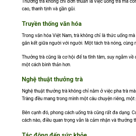
Thưởng trà không chỉ đơn thuần là việc uống trà mà còn
cao, thanh tịnh và gần gũi.
Truyền thống văn hóa
Trong văn hóa Việt Nam, trà không chỉ là thức uống mà c
gắn kết giữa người với người. Một tách trà nóng, cùng n
Thưởng trà cũng là cơ hội để ta tĩnh tâm, suy ngẫm về
một cách bình thản hơn.
Nghệ thuật thưởng trà
Nghệ thuật thưởng trà không chỉ nằm ở việc pha trà mà 
Tràng đều mang trong mình một câu chuyện riêng, một p
Bên cạnh đó, phong cách uống trà cũng rất đa dạng. Có
cách nào, điều quan trọng vẫn là cảm nhận và thưởng th
Tác động đến sức khỏe