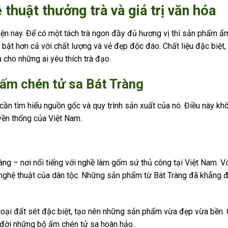
thuật thưởng trà và giá trị văn hóa
hiện nay. Để có một tách trà ngon đầy đủ hương vị thì sản phẩm ấ
i bật hơn cả với chất lượng và vẻ đẹp độc đáo. Chất liệu đặc biệt, 
 cho những ai yêu thích trà đạo.
 ấm chén tử sa Bát Tràng
a cần tìm hiểu nguồn gốc và quy trình sản xuất của nó. Điều này k
yền thống của Việt Nam.
ng – nơi nổi tiếng với nghề làm gốm sứ thủ công tại Việt Nam. Với
hệ thuật của dân tộc. Những sản phẩm từ Bát Tràng đã khẳng địn
ại đất sét đặc biệt, tạo nên những sản phẩm vừa đẹp vừa bền. Qu
a đời những bộ ấm chén tử sa hoàn hảo.