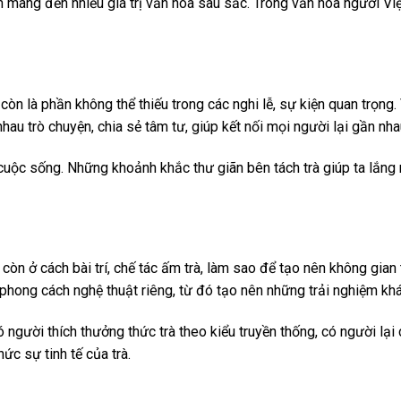
 mang đến nhiều giá trị văn hóa sâu sắc. Trong văn hóa người Việt
òn là phần không thể thiếu trong các nghi lễ, sự kiện quan trọng. 
hau trò chuyện, chia sẻ tâm tư, giúp kết nối mọi người lại gần nha
 cuộc sống. Những khoảnh khắc thư giãn bên tách trà giúp ta lắng
còn ở cách bài trí, chế tác ấm trà, làm sao để tạo nên không gia
hong cách nghệ thuật riêng, từ đó tạo nên những trải nghiệm khá
 người thích thưởng thức trà theo kiểu truyền thống, có người l
ức sự tinh tế của trà.