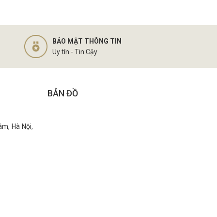
BẢO MẬT THÔNG TIN
Uy tín - Tin Cậy
BẢN ĐỒ
âm, Hà Nội,