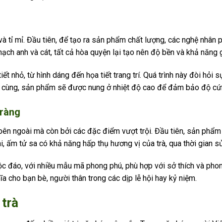
và tỉ mỉ. Đầu tiên, để tạo ra sản phẩm chất lượng, các nghệ nhân p
ạch anh và cát, tất cả hòa quyện lại tạo nên độ bền và khả năng g
ết nhỏ, từ hình dáng đến họa tiết trang trí. Quá trình này đòi hỏi
i cùng, sản phẩm sẽ được nung ở nhiệt độ cao để đảm bảo độ cứ
Tràng
ên ngoài mà còn bởi các đặc điểm vượt trội. Đầu tiên, sản phẩm có
i, ấm tử sa có khả năng hấp thụ hương vị của trà, qua thời gian s
độc đáo, với nhiều mẫu mã phong phú, phù hợp với sở thích và ph
 cho bạn bè, người thân trong các dịp lễ hội hay kỷ niệm.
 trà