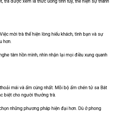
, trà được xem là thức uống tinh túy, thể hiện sự thanh
Việc mời trà thể hiện lòng hiếu khách, tình bạn và sự
u hơn.
 nghe tâm hồn mình, nhìn nhận lại mọi điều xung quanh
n thoải mái và ấm cúng nhất. Mỗi bộ ấm chén tử sa Bát
c biệt cho người thưởng trà.
ại chọn những phương pháp hiện đại hơn. Dù ở phong