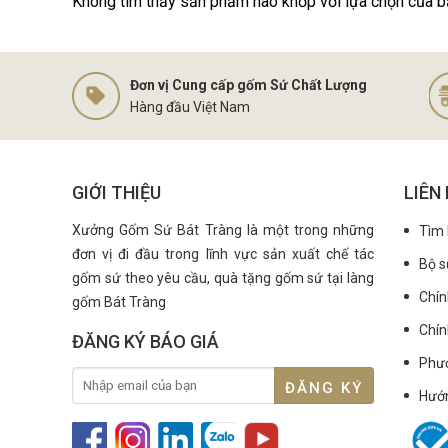
Không tìm thấy sản phẩm nào khớp với lựa chọn của b
Đơn vị Cung cấp gốm Sứ Chất Lượng
Hàng đầu Việt Nam
GIỚI THIỆU
LIÊN
Xưởng Gốm Sứ Bát Tràng là một trong những
Tìm
đơn vị đi đầu trong lĩnh vực sản xuất chế tác
Bộ s
gốm sứ theo yêu cầu, quà tặng gốm sứ tại làng
Chín
gốm Bát Tràng
Chín
ĐĂNG KÝ BÁO GIÁ
Phươ
Hướ