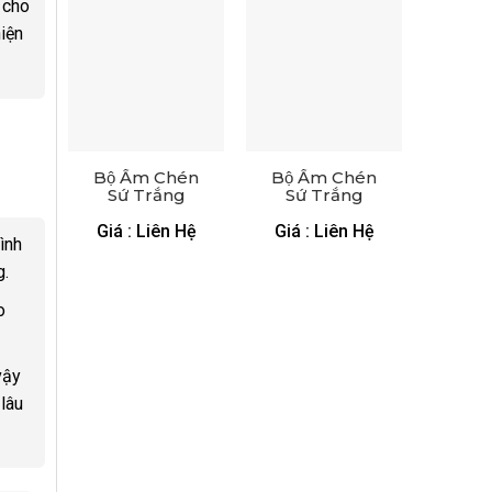
 cho
hiện
Bộ Ấm Chén
Bộ Ấm Chén
Sứ Trắng
Sứ Trắng
Dáng Minh
Dáng Đèn
Long – XGS
Thần Viền Kim
Giá : Liên Hệ
Giá : Liên Hệ
ình
AC 03
– XGS AC 20
g.
o
vậy
lâu