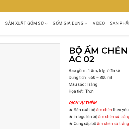
SẢN XUẤT GỐM SỨ
GỐM GIA DỤNG
VIDEO
SẢN PHẨ
BỘ ẤM CHÉN
AC 02
Bao gồm : 1 ấm, 6 ly, 7 đĩa kê
Dung tích : 650 – 800 ml
Màu sắc : Trắng
Họa tiết : Trơn
DỊCH VỤ THÊM
🔥 Sản xuất bộ
ấm chén
theo yêu
🔥 In logo lên bộ
ấm chén sứ trắn
🔥 Cung cấp bộ
ấm chén sứ trắng