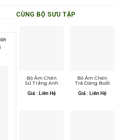
CÙNG BỘ SƯU TẬP
òn
i
Bộ Ấm Chén
Bộ Ấm Chén
Sứ Trắng Anh
Trà Dáng Bưởi
Vũ – XGS AC 11
Chóp Ngọn
Lửa – XGS AC
Giá : Liên Hệ
Giá : Liên Hệ
01