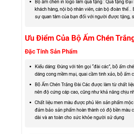
Bộ ấm chén in logo làm quà tặng : Quà tặng Đại
khách hàng, nội bộ nhân viên, cán bộ đoàn thể… B
sự quan tâm của bạn đối với người được tặng, s
Ưu Điểm Của Bộ Ấm Chén Trắng
Đặc Tính Sản Phẩm
Kiểu dáng: Đúng với tên gọi “đài các”, bộ ấm ché
dáng cong mềm mại, quai cầm tinh xảo, bộ ấm ch
Bộ Ấm Chén Trắng Đài Các được làm từ chất 
nên độ cứng cáp cao, cũng như khả năng chịu nhi
Chất liệu men màu được phủ lên sản phẩm mộc t
đảm bảo sản phẩm hoàn thành có độ bền màu cao
dài và an toàn cho sức khỏe người sử dụng