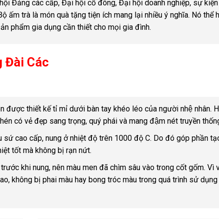
 hội Đảng các cấp, Đại hội cổ đông, Đại hội doanh nghiệp, sự kiện
ộ ấm trà là món quà tặng tiện ích mang lại nhiều ý nghĩa. Nó thể 
ản phẩm gia dụng cần thiết cho mọi gia đình.
 Đài Các
n được thiết kế tỉ mỉ dưới bàn tay khéo léo của người nhệ nhân. H
én có vẻ đẹp sang trọng, quý phái và mang đậm nét truyền thốn
liệu sứ cao cấp, nung ở nhiệt độ trên 1000 độ C. Do đó góp phần tạ
ệt tốt mà không bị rạn nứt.
rước khi nung, nên màu men đã chìm sâu vào trong cốt gốm. Vì 
, không bị phai màu hay bong tróc màu trong quá trình sử dụng 