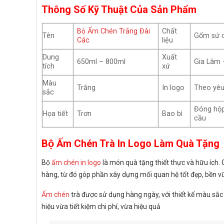
Thông Số Kỹ Thuật Của Sản Phẩm
Bộ Ấm Chén Trắng Đài
Chất
Tên
Gốm sứ 
Các
liệu
Dung
Xuất
650ml – 800ml
Gia Lâm 
tích
xứ
Màu
Trắng
In logo
Theo yêu
sắc
Đóng hộp
Họa tiết
Trơn
Bao bì
cầu
Bộ Ấm Chén Trà In Logo Làm Quà Tặng
Bộ
ấm chén in logo
là món quà tặng thiết thực và hữu ích. 
hàng, từ đó góp phần xây dựng mối quan hệ tốt đẹp, bền v
Ấm chén
trà được sử dụng hàng ngày, với thiết kế màu sắ
hiệu vừa tiết kiệm chi phí, vừa hiệu quả