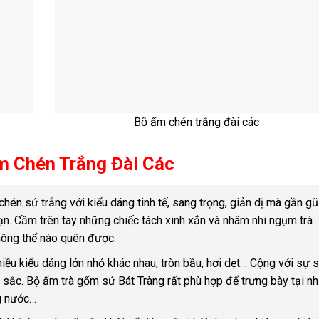
Bộ ấm chén trắng đài các
 Chén Trắng Đài Các
hén sứ trắng với kiểu dáng tinh tế, sang trọng, giản dị mà gần gũi
. Cầm trên tay những chiếc tách xinh xắn và nhâm nhi ngụm trà
hông thể nào quên được.
iều kiểu dáng lớn nhỏ khác nhau, tròn bầu, hơi dẹt… Cộng với sự 
 sắc. Bộ ấm trà gốm sứ Bát Tràng rất phù hợp để trưng bày tại nh
ng nước…