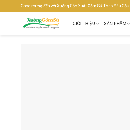
Skip
Chào mừng đến với Xưởng Sản Xuất Gốm Sứ Theo Yêu Cầu
to
content
GIỚI THIỆU
SẢN PHẨM