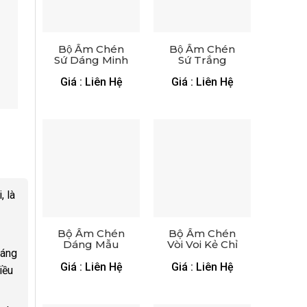
Bộ Ấm Chén
Bộ Ấm Chén
Sứ Dáng Minh
Sứ Trắng
Long Viền Kim
Phượng
– XGS AC 18
Hoàng – XGS
Giá : Liên Hệ
Giá : Liên Hệ
AC 10
, là
Bộ Ấm Chén
Bộ Ấm Chén
Dáng Mẫu
Vòi Voi Kẻ Chỉ
sáng
Đơn Viền
– XGS AC 28
Vàng Kim –
Giá : Liên Hệ
Giá : Liên Hệ
iều
XGS AC 19