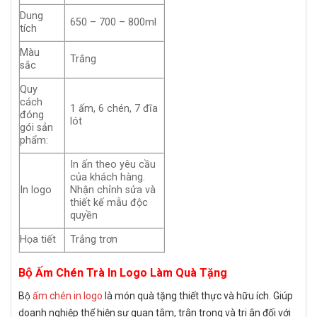
Dung
650 – 700 – 800ml
tích
Màu
Trắng
sắc
Quy
cách
1 ấm, 6 chén, 7 đĩa
đóng
lót
gói sản
phẩm:
In ấn theo yêu cầu
của khách hàng.
In logo
Nhận chỉnh sửa và
thiết kế mẫu độc
quyền
Họa tiết
Trắng trơn
Bộ Ấm Chén Trà In Logo Làm Quà Tặng
Bộ
ấm chén in logo
là món quà tặng thiết thực và hữu ích. Giúp
doanh nghiệp thể hiện sự quan tâm, trân trọng và tri ân đối với