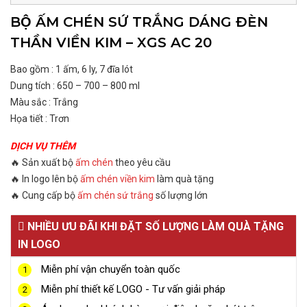
BỘ ẤM CHÉN SỨ TRẮNG DÁNG ĐÈN
THẦN VIỀN KIM – XGS AC 20
Bao gồm : 1 ấm, 6 ly, 7 đĩa lót
Dung tích : 650 – 700 – 800 ml
Màu sắc : Trắng
Họa tiết : Trơn
DỊCH VỤ THÊM
🔥 Sản xuất bộ
ấm chén
theo yêu cầu
🔥 In logo lên bộ
ấm chén viền kim
làm quà tặng
🔥 Cung cấp bộ
ấm chén sứ trắng
số lượng lớn
NHIỀU ƯU ĐÃI KHI ĐẶT SỐ LƯỢNG LÀM QUÀ TẶNG
IN LOGO
Miễn phí vận chuyển toàn quốc
1
Miễn phí thiết kế LOGO - Tư vấn giải pháp
2