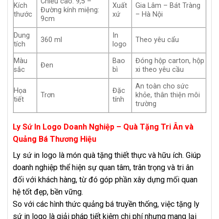
Chiều cao: 9,5 –
Kích
Xuất
Gia Lâm – Bát Tràng
Đường kính miệng:
thước
xứ
– Hà Nội
9cm
Dung
In
360 ml
Theo yêu cẩu
tích
logo
Màu
Bao
Đóng hộp carton, hộp
Đen
sắc
bì
xi theo yêu cầu
An toàn cho sức
Họa
Đặc
Trơn
khỏe, thân thiện môi
tiết
tính
trường
Ly Sứ In Logo Doanh Nghiệp – Quà Tặng Tri Ân và
Quảng Bá Thương Hiệu
Ly sứ in logo là món quà tặng thiết thực và hữu ích. Giúp
doanh nghiệp thể hiện sự quan tâm, trân trọng và tri ân
đối với khách hàng, từ đó góp phần xây dựng mối quan
hệ tốt đẹp, bền vững.
So với các hình thức quảng bá truyền thống, việc tặng ly
sứ in logo là giải pháp tiết kiệm chi phí nhưng mang lại