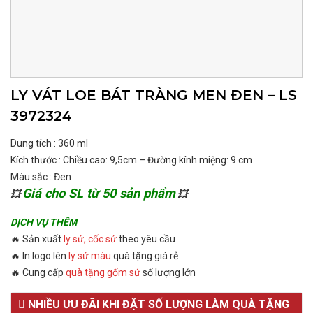
LY VÁT LOE BÁT TRÀNG MEN ĐEN – LS
3972324
Dung tích : 360 ml
Kích thước : Chiều cao: 9,5cm – Đường kính miệng: 9 cm
Màu sắc : Đen
Giá cho SL từ 50 sản phẩm
💥
💥
DỊCH VỤ THÊM
🔥 Sản xuất
ly sứ, cốc sứ
theo yêu cầu
🔥 In logo lên
ly sứ màu
quà tặng giá rẻ
🔥 Cung cấp
quà tặng gốm sứ
số lượng lớn
NHIỀU ƯU ĐÃI KHI ĐẶT SỐ LƯỢNG LÀM QUÀ TẶNG