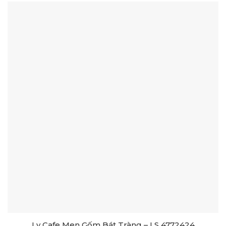
Ly Cafe Men Gốm Bát Tràng – LS 4772424