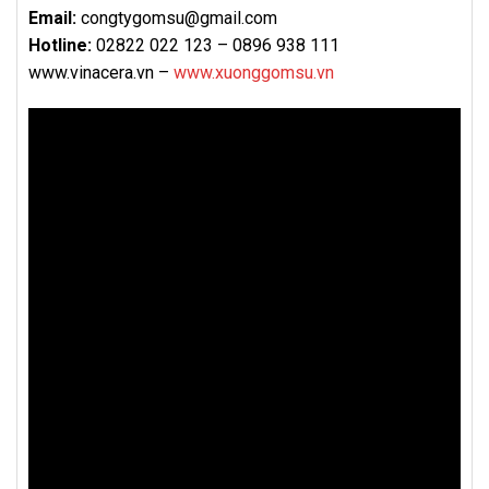
Email:
congtygomsu@gmail.com
Hotline:
02822 022 123 – 0896 938 111
www.vinacera.vn –
www.xuonggomsu.vn