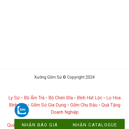
Xưởng Gốm Sứ © Copyright 2024
Ly Sứ
-
Bộ Ấm Trà
-
Bộ Chén Đĩa
-
Bình Hút Lộc
-
Lọ Hoa
Bình Hoa
-
Gốm Sứ Gia Dụng
-
Gốm Chu Đậu
-
Quà Tặng
Doanh Nghiệp
NHẬN BÁO GIÁ
NHẬN CATALOGUE
Quà Tặng Đại Hội
-
Quà Tặng Công Đoàn
-
Quà Tặng Công