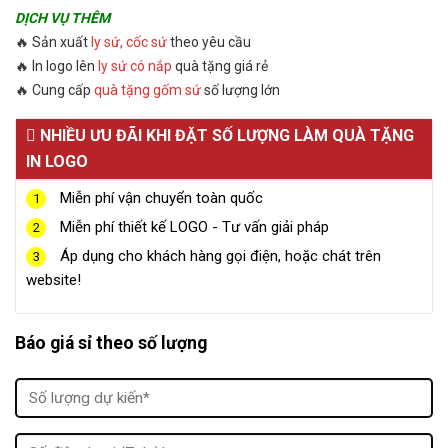
DỊCH VỤ THÊM
🔥 Sản xuất
ly sứ, cốc sứ
theo yêu cầu
🔥 In logo lên
ly sứ có nắp
quà tặng giá rẻ
🔥 Cung cấp
quà tặng gốm sứ
số lượng lớn
NHIỀU ƯU ĐÃI KHI ĐẶT SỐ LƯỢNG LÀM QUÀ TẶNG
IN LOGO
Miễn phí vận chuyển toàn quốc
1
Miễn phí thiết kế LOGO - Tư vấn giải pháp
2
Áp dụng cho khách hàng gọi điện, hoặc chát trên
3
website!
Báo giá sỉ theo số lượng