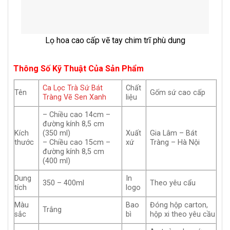
Lọ hoa cao cấp vẽ tay chim trĩ phù dung
Thông Số Kỹ Thuật Của Sản Phẩm
Ca Lọc Trà Sứ Bát
Chất
Tên
Gốm sứ cao cấp
Tràng Vẽ Sen Xanh
liệu
– Chiều cao 14cm –
đường kính 8,5 cm
Kích
(350 ml)
Xuất
Gia Lâm – Bát
thước
– Chiều cao 15cm –
xứ
Tràng – Hà Nội
đường kính 8,5 cm
(400 ml)
Dung
In
350 – 400ml
Theo yêu cẩu
tích
logo
Màu
Bao
Đóng hộp carton,
Trắng
sắc
bì
hộp xi theo yêu cầu