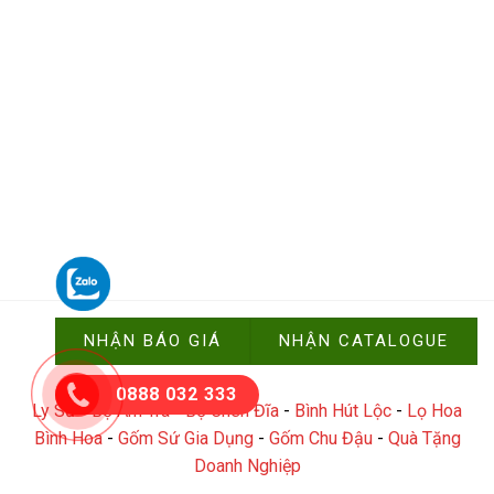
Xưởng Gốm Sứ © Copyright 2024
NHẬN BÁO GIÁ
NHẬN CATALOGUE
0888 032 333
Ly Sứ
-
Bộ Ấm Trà
-
Bộ Chén Đĩa
-
Bình Hút Lộc
-
Lọ Hoa
Bình Hoa
-
Gốm Sứ Gia Dụng
-
Gốm Chu Đậu
-
Quà Tặng
Doanh Nghiệp