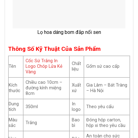
Lọ hoa dáng bom đắp nổi sen
Thông Số Kỹ Thuật Của Sản Phẩm
Cốc Sứ Trắng In
Chất
Tên
Logo Chóp Lửa Kẻ
Gốm sứ cao cấp
liệu
Vàng
Chiều cao 10cm –
Kích
Xuất
Gia Lâm – Bát Tràng
đường kính miệng
thước
xứ
– Hà Nội
8cm
Dung
In
350ml
Theo yêu cẩu
tích
logo
Màu
Bao
Đóng hộp carton,
Trắng
sắc
bì
hộp xi theo yêu cầu
An toàn cho sức