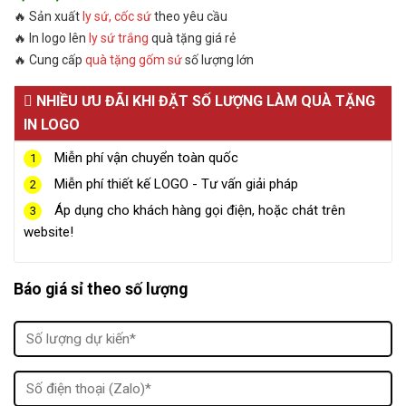
🔥 Sản xuất
ly sứ, cốc sứ
theo yêu cầu
🔥 In logo lên
ly sứ trắng
quà tặng giá rẻ
🔥 Cung cấp
quà tặng gốm sứ
số lượng lớn
NHIỀU ƯU ĐÃI KHI ĐẶT SỐ LƯỢNG LÀM QUÀ TẶNG
IN LOGO
Miễn phí vận chuyển toàn quốc
1
Miễn phí thiết kế LOGO - Tư vấn giải pháp
2
Áp dụng cho khách hàng gọi điện, hoặc chát trên
3
website!
Báo giá sỉ theo số lượng