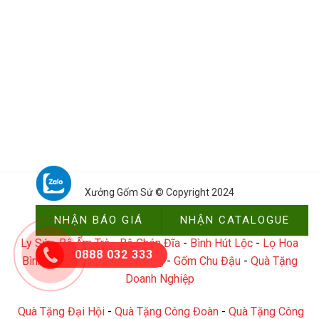
Xưởng Gốm Sứ © Copyright 2024
NHẬN BÁO GIÁ
NHẬN CATALOGUE
Ly Sứ
-
Bộ Ấm Trà
-
Bộ Chén Đĩa
-
Bình Hút Lộc
-
Lọ Hoa
0888 032 333
Bình Hoa
-
Gốm Sứ Gia Dụng
-
Gốm Chu Đậu
-
Quà Tặng
Doanh Nghiệp
Quà Tặng Đại Hội
-
Quà Tặng Công Đoàn
-
Quà Tặng Công