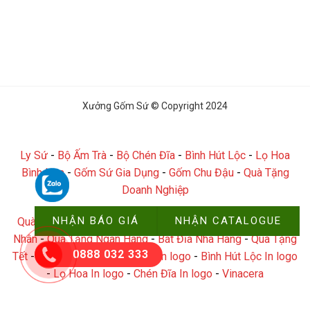
Xưởng Gốm Sứ © Copyright 2024
Ly Sứ
-
Bộ Ấm Trà
-
Bộ Chén Đĩa
-
Bình Hút Lộc
-
Lọ Hoa
Bình Hoa
-
Gốm Sứ Gia Dụng
-
Gốm Chu Đậu
-
Quà Tặng
Doanh Nghiệp
NHẬN BÁO GIÁ
NHẬN CATALOGUE
Quà Tặng Đại Hội
-
Quà Tặng Công Đoàn
-
Quà Tặng Công
Nhân
-
Quà Tặng Ngân Hàng
-
Bát Đĩa Nhà Hàng
-
Quà Tặng
0888 032 333
Tết
-
Ly Sứ In logo
-
Ấm chén In logo
-
Bình Hút Lộc In logo
-
Lọ Hoa In logo
-
Chén Đĩa In logo
-
Vinacera