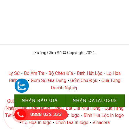
Xưởng Gốm Sứ © Copyright 2024
Ly Sứ
-
Bộ Ấm Trà
-
Bộ Chén Đĩa
-
Bình Hút Lộc
-
Lọ Hoa
Bình Hoa
-
Gốm Sứ Gia Dụng
-
Gốm Chu Đậu
-
Quà Tặng
Doanh Nghiệp
NHẬN BÁO GIÁ
NHẬN CATALOGUE
Quà Tặng Đại Hội
-
Quà Tặng Công Đoàn
-
Quà Tặng Công
Nhân
-
Quà Tặng Ngân Hàng
-
Bát Đĩa Nhà Hàng
-
Quà Tặng
0888 032 333
Tết
-
Ly Sứ In logo
-
Ấm chén In logo
-
Bình Hút Lộc In logo
-
Lọ Hoa In logo
-
Chén Đĩa In logo
-
Vinacera