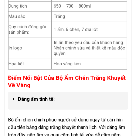
Dung tích
650 – 700 – 800ml
Màu sắc
Trắng
Quy cách đóng gói
1 ấm, 6 chén, 7 đĩa lót
sản phẩm:
In ấn theo yêu cầu của khách hàng.
In logo
Nhận chỉnh sửa và thiết kế mẫu độc
quyền
Họa tiết
Hoa vàng kim
Điểm Nổi Bật Của Bộ Ấm Chén Trăng Khuyết
Vẽ Vàng
Dáng ấm tinh tế:
Bộ ấm chén chinh phục người sử dụng ngay từ cái nhìn
đầu tiên bằng dáng trăng khuyết thanh lịch. Với dáng ấm
tròn đầy, nắp ấm và quai cầm tinh tế, vừa dễ cầm nằm