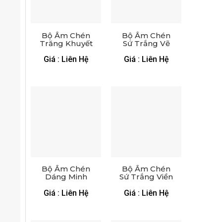
Bộ Ấm Chén
Bộ Ấm Chén
Trăng Khuyết
Sứ Trắng Vẽ
Vẽ Sen Vàng
Bạch Liên
Kim – XGS AC
Viền Kim –
Giá : Liên Hệ
Giá : Liên Hệ
44
XGS AC 53
Bộ Ấm Chén
Bộ Ấm Chén
Dáng Minh
Sứ Trắng Viền
Long Vẽ Vàng
Chim Hạc –
– XGS AC 40
XGS AC 52
Giá : Liên Hệ
Giá : Liên Hệ