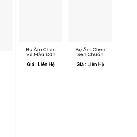
Bộ Ấm Chén
Bộ Ấm Chén
Vẽ Mẫu Đơn
Sen Chuồn
Sen Xanh Viền
Xanh Viền
Vàng – XGS
Vàng – XGS
Giá : Liên Hệ
Giá : Liên Hệ
AC 51
AC 54