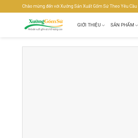
Skip
Chào mừng đến với Xưởng Sản Xuất Gốm Sứ Theo Yêu Cầu
to
content
GIỚI THIỆU
SẢN PHẨM