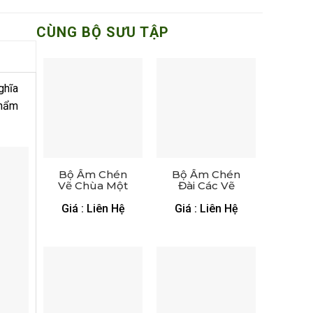
CÙNG BỘ SƯU TẬP
ghĩa
thẩm
Bộ Ấm Chén
Bộ Ấm Chén
Vẽ Chùa Một
Đài Các Vẽ
Cột Chỉ Vàng
Làng Quê
24K – XGS AC
Vàng Kim –
Giá : Liên Hệ
Giá : Liên Hệ
56
XGS AC 37