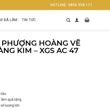
HOTLINE: 0896 938 111
M ĐÃ LÀM
TIN TỨC
 PHƯỢNG HOÀNG VẼ
NG KIM – XGS AC 47
 cầu
n
làm quà tặng
số lượng lớn