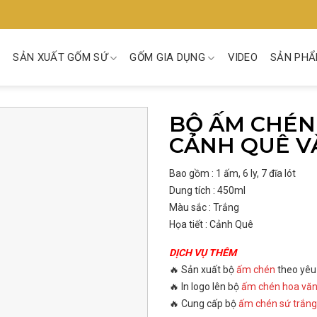
SẢN XUẤT GỐM SỨ
GỐM GIA DỤNG
VIDEO
SẢN PHẨ
BỘ ẤM CHÉN
CẢNH QUÊ VÀ
Bao gồm : 1 ấm, 6 ly, 7 đĩa lót
Dung tích : 450ml
Màu sắc : Trắng
Họa tiết : Cảnh Quê
DỊCH VỤ THÊM
🔥 Sản xuất bộ
ấm chén
theo yêu
🔥 In logo lên bộ
ấm chén hoa vă
🔥 Cung cấp bộ
ấm chén sứ trắng