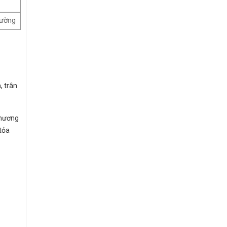
rường
, trân
 thương
 tỏa