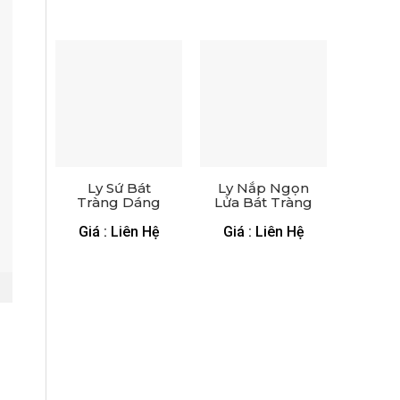
Ly Sứ Bát
Ly Nắp Ngọn
Tràng Dáng
Lửa Bát Tràng
Bầu Men Màu
Vẽ Tre Trúc –
– LS 0271124
LS 2672224
Giá : Liên Hệ
Giá : Liên Hệ