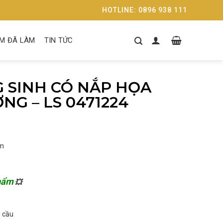
HOTLINE: 0896 938 111
M ĐÃ LÀM
TIN TỨC
 SINH CÓ NẮP HỌA
NG – LS 0471224
cm
phẩm
💥
 cầu