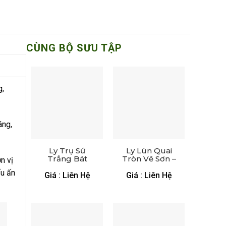
CÙNG BỘ SƯU TẬP
g,
áng,
Ly Trụ Sứ
Ly Lùn Quai
Trắng Bát
Tròn Vẽ Sơn –
n vị
Tràng Viền
LS 1371824
ấu ấn
Ánh Kim – LS
Giá : Liên Hệ
Giá : Liên Hệ
1471824