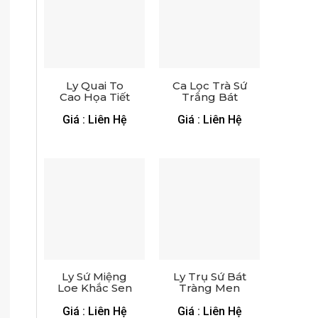
Ly Quai To
Ca Lọc Trà Sứ
Cao Họa Tiết
Trắng Bát
Hoa Đỏ – LS
Tràng In Logo
2372224
– LS 2872224
Giá : Liên Hệ
Giá : Liên Hệ
Ly Sứ Miệng
Ly Trụ Sứ Bát
Loe Khắc Sen
Tràng Men
Men Hỏa Biến
Kem – LS
– LS 5572724
2472224
Giá : Liên Hệ
Giá : Liên Hệ