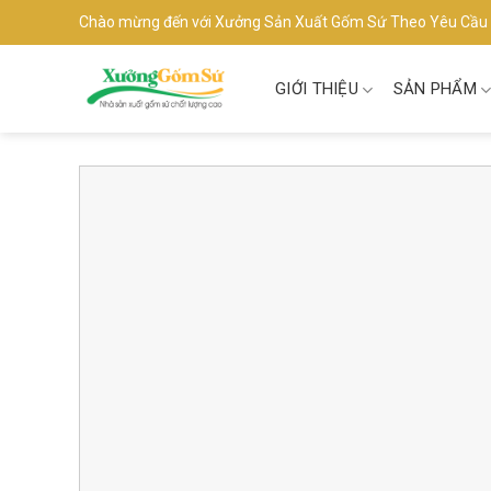
Skip
Chào mừng đến với Xưởng Sản Xuất Gốm Sứ Theo Yêu Cầu
to
content
GIỚI THIỆU
SẢN PHẨM