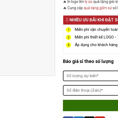
🔥 In logo lên
ly sứ
quà tặng giá rẻ
🔥 Cung cấp
quà tặng gốm sứ
số 
NHIỀU ƯU ĐÃI KHI ĐẶT 
Miễn phí vận chuyển toà
1
Miễn phí thiết kế LOGO - 
2
Áp dụng cho khách hàng g
3
Báo giá sỉ theo số lượng