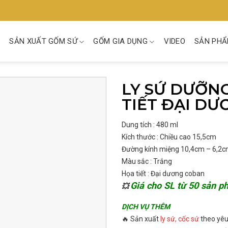
SẢN XUẤT GỐM SỨ
GỐM GIA DỤNG
VIDEO
SẢN PHẨ
LY SỨ DƯỠNG
TIẾT ĐẠI DƯƠ
Dung tích : 480 ml
Kích thước : Chiều cao 15,5cm
Đường kính miệng 10,4cm – 6,2
Màu sắc : Trắng
Họa tiết : Đại dương coban
Giá cho SL từ 50 sản 
💥
DỊCH VỤ THÊM
🔥 Sản xuất
ly sứ, cốc sứ
theo yêu