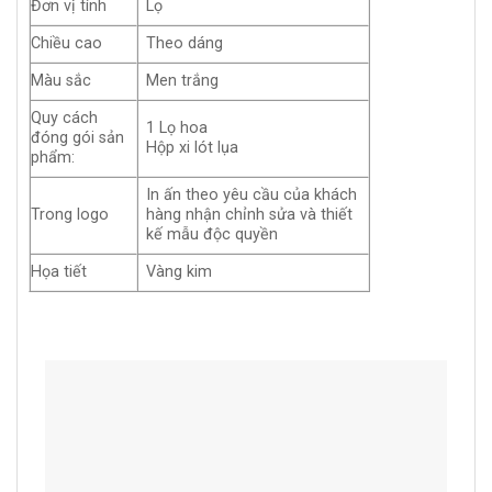
Đơn vị tính
Lọ
Chiều cao
Theo dáng
Màu sắc
Men trắng
Quy cách
1 Lọ hoa
đóng gói sản
Hộp xi lót lụa
phẩm:
In ấn theo yêu cầu của khách
Trong logo
hàng nhận chỉnh sửa và thiết
kế mẫu độc quyền
Họa tiết
Vàng kim