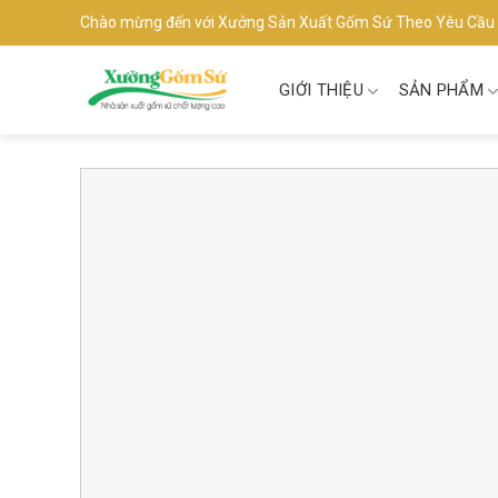
Skip
Chào mừng đến với Xưởng Sản Xuất Gốm Sứ Theo Yêu Cầu
to
content
GIỚI THIỆU
SẢN PHẨM