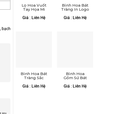
Lọ Hoa Vuốt
Bình Hoa Bát
Tay Họa Mi
Tràng In Logo
Đắp Nổi
Vẽ Cá 3D LH-
0311124
Giá : Liên Hệ
Giá : Liên Hệ
, bạch
Bình Hoa Bát
Bình Hoa
Tràng Sắc
Gốm Sứ Bát
Xuân In Logo
Tràng In Logo
Vẽ Sen
Giá : Liên Hệ
Giá : Liên Hệ
h vụ