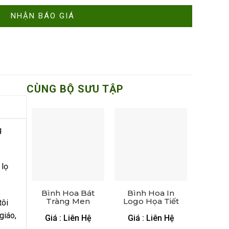
CÙNG BỘ SƯU TẬP
g
 lọ
Bình Hoa Bát
Bình Hoa In
Tràng Men
Logo Họa Tiết
tôi
Xanh Bóng Vẽ
Hoa Sen Vẽ
giáo,
Sen
Vàng
Giá : Liên Hệ
Giá : Liên Hệ