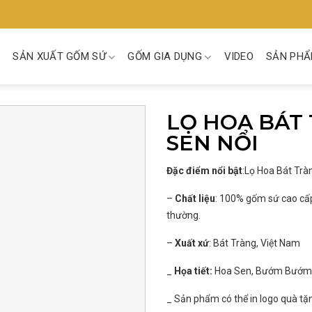
SẢN XUẤT GỐM SỨ
GỐM GIA DỤNG
VIDEO
SẢN PHẨ
LỌ HOA BÁT
SEN NỔI
Đặc điểm nổi bật
:Lọ Hoa Bát Tr
–
C
hất liệu
: 100% gốm sứ cao cấp
thường.
–
Xuất xứ
: Bát Tràng, Việt Nam
_
Họa tiết:
Hoa Sen, Bướm Bướm
_ Sản phẩm có thể in logo quà tặ