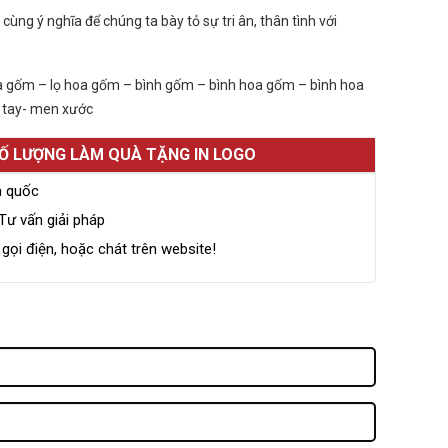
ùng ý nghĩa để chúng ta bày tỏ sự tri ân, thân tình với
a gốm – lọ hoa gốm – bình gốm – bình hoa gốm – bình hoa
vẽ tay- men xước
SỐ LƯỢNG LÀM QUÀ TẶNG IN LOGO
n quốc
Tư vấn giải pháp
ọi điện, hoặc chát trên website!