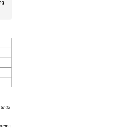
ng
 từ đó
 thương