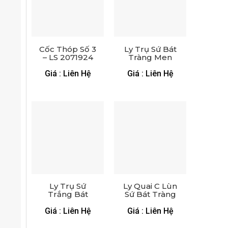
Cốc Thóp Số 3
Ly Trụ Sứ Bát
– LS 2071924
Tràng Men
Kem – LS
2472224
Giá : Liên Hệ
Giá : Liên Hệ
Ly Trụ Sứ
Ly Quai C Lùn
Trắng Bát
Sứ Bát Tràng
Tràng Viền
– LS 1071624
Ánh Kim – LS
Giá : Liên Hệ
Giá : Liên Hệ
1471824