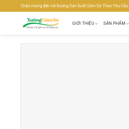
Skip
Chào mừng đến với Xưởng Sản Xuất Gốm Sứ Theo Yêu Cầu
to
content
GIỚI THIỆU
SẢN PHẨM