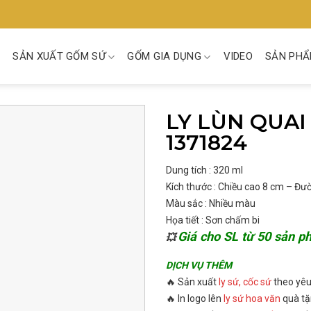
SẢN XUẤT GỐM SỨ
GỐM GIA DỤNG
VIDEO
SẢN PHẨ
LY LÙN QUAI
1371824
Dung tích : 320 ml
Kích thước : Chiều cao 8 cm – Đư
Màu sắc : Nhiều màu
Họa tiết : Sơn chấm bi
Giá cho SL từ 50 sản 
💥
DỊCH VỤ THÊM
🔥 Sản xuất
ly sứ, cốc sứ
theo yêu
🔥 In logo lên
ly sứ hoa văn
quà tặ