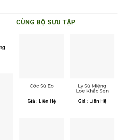
CÙNG BỘ SƯU TẬP
ong
Cốc Sứ Eo
Ly Sứ Miệng
Loe Khắc Sen
Men Hỏa Biến
– LS 5572724
Giá : Liên Hệ
Giá : Liên Hệ