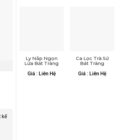
Ly Nắp Ngọn
Ca Lọc Trà Sứ
Lửa Bát Tràng
Bát Tràng
Vẽ Tre Trúc –
Hoa Văn Vẽ
LS 2672224
Tay – LS
Giá : Liên Hệ
Giá : Liên Hệ
5372524
t kế