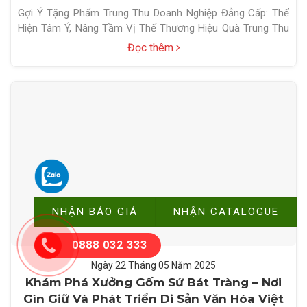
Thế Thương Hiệu
Gợi Ý Tặng Phẩm Trung Thu Doanh Nghiệp Đẳng Cấp: Thể
Hiện Tâm Ý, Nâng Tầm Vị Thế Thương Hiệu Quà Trung Thu
cho doanh nghiệp không chỉ là một nét đẹp truyền thống
Đọc thêm
mà còn là cơ hội thể hiện sự tri ân sâu sắc đến các đối tác,
khách hàng và đội ngũ nhân…
NHẬN BÁO GIÁ
NHẬN CATALOGUE
0888 032 333
Ngày 22
Tháng 05
Năm 2025
Khám Phá Xưởng Gốm Sứ Bát Tràng – Nơi
Gìn Giữ Và Phát Triển Di Sản Văn Hóa Việt