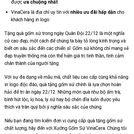
được
ưa chuộng nhất
VinaCera là địa chỉ uy tín với
nhiều ưu đãi hấp dẫn
cho
khách hàng in logo
Tặng quà gốm sứ trong ngày Quân Đội 22/12 là một nghĩa
cử cao đẹp, một cách để chúng ta bày tỏ lòng kính trọng và
biết ơn sâu sắc đến các chiến sĩ. Gốm sứ không chỉ mang vẻ
đẹp truyền thống mà còn thể hiện giá trị tinh thần, tình cảm
chân thành của người tặng.
Với sự đa dạng về mẫu mã, chất liệu cao cấp cùng khả năng
in logo độc đáo, quà tặng gốm sứ chính là lựa chọn hoàn
hảo để tri ân ngày 22/12. Những món quà như bộ ấm trà,
bình hút lộc, lọ hoa, ly sứ hay bộ chén đĩa luôn được yêu
thích và trân quý bởi ý nghĩa sâu sắc của chúng.
Nếu bạn đang tìm kiếm đơn vị cung cấp quà tặng gốm sứ
chất lượng, hãy đến với Xưởng Gốm Sứ VinaCera. Chúng tôi